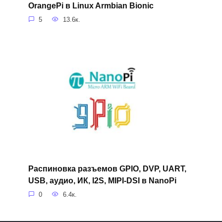
OrangePi в Linux Armbian Bionic
5
13.6к.
Распиновка разъемов GPIO, DVP, UART,
USB, аудио, ИК, I2S, MIPI-DSI в NanoPi
0
6.4к.