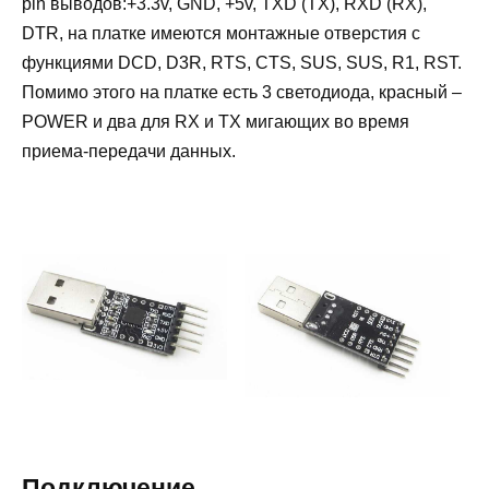
pin выводов:+3.3v, GND, +5v, TXD (TX), RXD (RX),
DTR, на платке имеются монтажные отверстия с
функциями DCD, D3R, RTS, CTS, SUS, SUS, R1, RST.
Помимо этого на платке есть 3 светодиода, красный –
POWER и два для RX и TX мигающих во время
приема-передачи данных.
Подключение