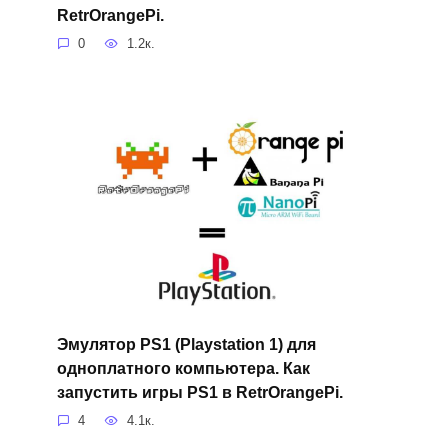
RetrOrangePi.
0
1.2к.
Эмулятор PS1 (Playstation 1) для
одноплатного компьютера. Как
запустить игры PS1 в RetrOrangePi.
4
4.1к.