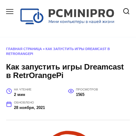
Перейти
к
содержанию
ГЛАВНАЯ СТРАНИЦА
»
КАК ЗАПУСТИТЬ ИГРЫ DREAMCAST В
RETRORANGEPI
Как запустить игры Dreamcast
в RetrOrangePi
НА ЧТЕНИЕ
ПРОСМОТРОВ
2 мин
1565
ОБНОВЛЕНО
28 ноября, 2021