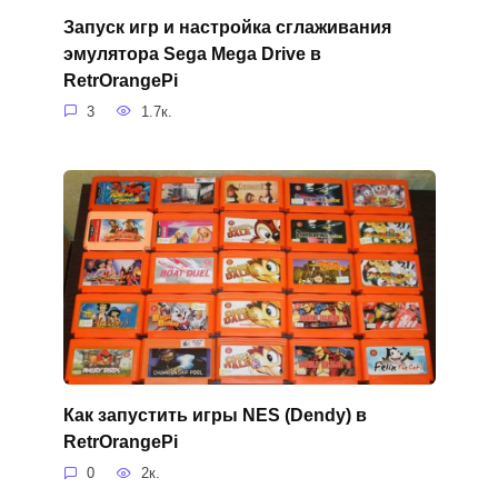
Запуск игр и настройка сглаживания
эмулятора Sega Mega Drive в
RetrOrangePi
3
1.7к.
Как запустить игры NES (Dendy) в
RetrOrangePi
0
2к.