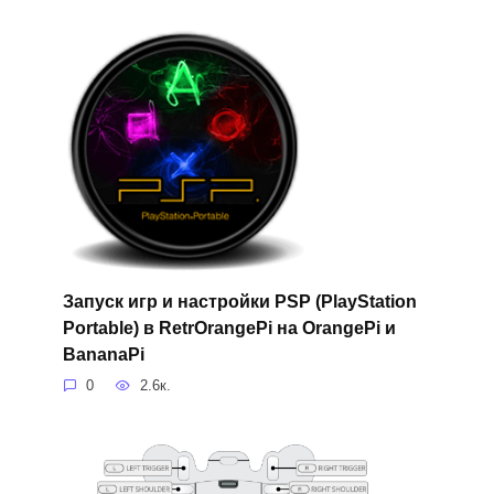
Запуск игр и настройки PSP (PlayStation
Portable) в RetrOrangePi на OrangePi и
BananaPi
0
2.6к.