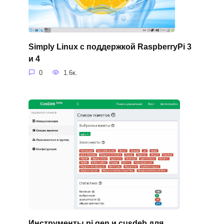
Simply Linux с поддержкой RaspberryPi 3
и 4
0
1.6к.
Инструменты pi gen и cusdeb для