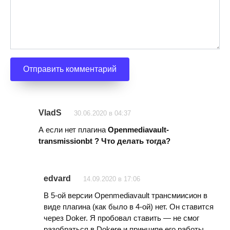
VladS
30.06.2020 в 04:37
А если нет плагина
Openmediavault-
transmissionbt ? Что делать тогда?
edvard
14.09.2020 в 17:06
В 5-ой версии
Openmediavault трансмиисион в
виде плагина (как было в 4-ой) нет. Он ставится
через Doker. Я пробовал ставить — не смог
разобраться в Dokere и принципе его работы.