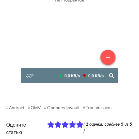
Android
OMV
Openmediavault
Transmission
(
1
оценка, среднее
5
из
5
Оцените
)
статью